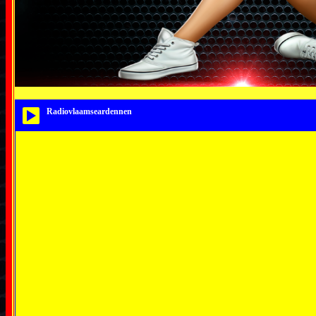
Radiovlaamseardennen